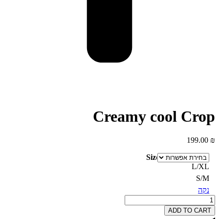
Creamy cool Crop
199.00
₪
Size
L/XL
S/M
נקה
כמות
של
ADD TO CART
Creamy