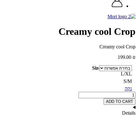
Creamy cool Crop
Creamy cool Crop
199.00
₪
Size
L/XL
S/M
נקה
כמות
של
ADD TO CART
Creamy
cool
Details
Crop