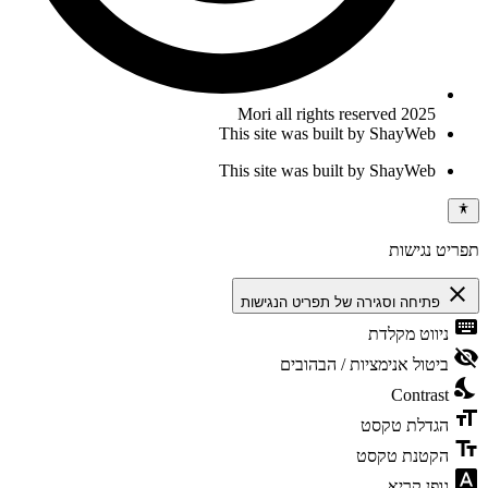
Mori all rights reserved 2025
This site was built by ShayWeb
This site was built by ShayWeb
תפריט נגישות
close
פתיחה וסגירה של תפריט הנגישות
keyboard
ניווט מקלדת
visibility_off
ביטול אנימציות / הבהובים
nights_stay
Contrast
format_size
הגדלת טקסט
text_fields
הקטנת טקסט
font_download
גופן קריא